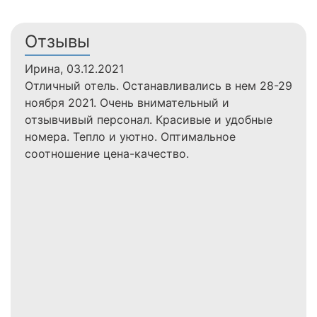
Отзывы
Ирина, 03.12.2021
Юли
Отличный отель. Останавливались в нем 28-29
Оста
ноября 2021. Очень внимательный и
мно
отзывчивый персонал. Красивые и удобные
что 
номера. Тепло и уютно. Оптимальное
крюч
соотношение цена-качество.
чайн
сдел
из 
каша
по т
очен
при 
сам
пооб